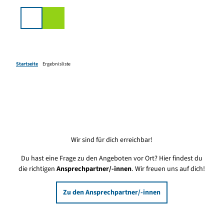
Z
u
Suche
m
I
n
h
Startseite
Ergebnisliste
a
l
t
Wir sind für dich erreichbar!
Du hast eine Frage zu den Angeboten vor Ort? Hier findest du
die richtigen
Ansprechpartner/-innen
. Wir freuen uns auf dich!
Zu den Ansprechpartner/-innen