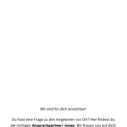
Tourist-
Information
im Rathaus
Schiffdorf
Schiffdorf
Wir sind für dich erreichbar!
Du hast eine Frage zu den Angeboten vor Ort? Hier findest du
die richtigen
Ansprechpartner/-innen
. Wir freuen uns auf dich!