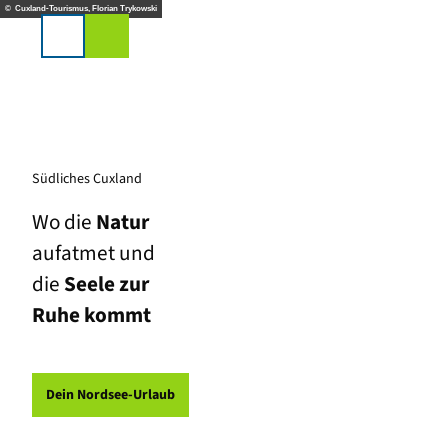
Z
© Cuxland-Tourismus, Florian Trykowski
u
Suche
m
I
n
h
a
l
t
Südliches Cuxland
Wo die
Natur
aufatmet und
die
Seele zur
Ruhe kommt
Dein Nordsee-Urlaub