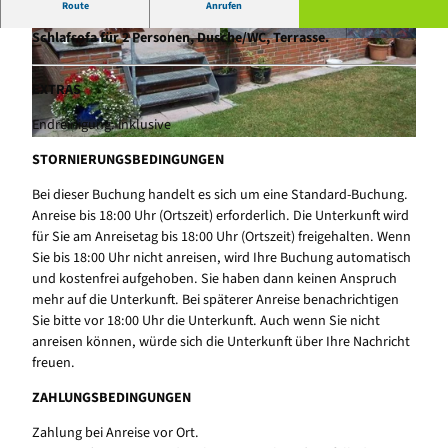
Route
Anrufen
Wohnzimmer, Schlafzimmer mit Doppelbett, Esszimmer mit
Schlafsofa für 2 Personen, Dusche/WC, Terrasse.
© tomas
© tomas
EXTRAS
Endreinigung: inklusive
© tomas
STORNIERUNGSBEDINGUNGEN
Bei dieser Buchung handelt es sich um eine Standard-Buchung.
Anreise bis 18:00 Uhr (Ortszeit) erforderlich. Die Unterkunft wird
für Sie am Anreisetag bis 18:00 Uhr (Ortszeit) freigehalten. Wenn
Sie bis 18:00 Uhr nicht anreisen, wird Ihre Buchung automatisch
und kostenfrei aufgehoben. Sie haben dann keinen Anspruch
mehr auf die Unterkunft. Bei späterer Anreise benachrichtigen
Sie bitte vor 18:00 Uhr die Unterkunft. Auch wenn Sie nicht
anreisen können, würde sich die Unterkunft über Ihre Nachricht
freuen.
ZAHLUNGSBEDINGUNGEN
Zahlung bei Anreise vor Ort.