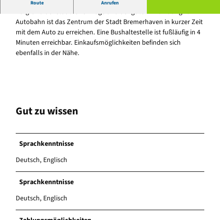
Gemütliche Ferienwohnungen am Stadtrand von Bremerhaven.
Route
Anrufen
Aufgrund der stadtnahen Lage und der guten Anbindung zur
Autobahn ist das Zentrum der Stadt Bremerhaven in kurzer Zeit
mit dem Auto zu erreichen. Eine Bushaltestelle ist fußläufig in 4
Minuten erreichbar. Einkaufsmöglichkeiten befinden sich
ebenfalls in der Nähe.
Gut zu wissen
Sprachkenntnisse
Deutsch, Englisch
Sprachkenntnisse
Deutsch, Englisch