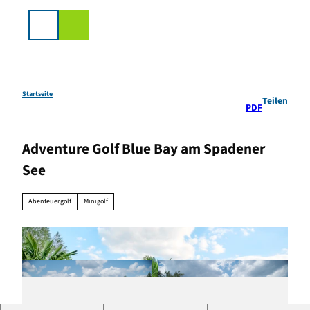
Z
u
Suche
m
I
n
h
a
Startseite
Teilen
PDF
l
t
Adventure Golf Blue Bay am Spadener
See
Abenteuergolf
Minigolf