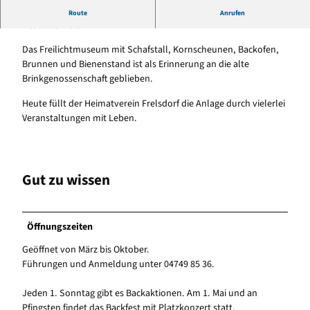
Freilichtmuseum als Erinnerung an eine Frelsdorfer
Route
Anrufen
Besonderheit
Das Freilichtmuseum mit Schafstall, Kornscheunen, Backofen,
Brunnen und Bienenstand ist als Erinnerung an die alte
Brinkgenossenschaft geblieben.
Heute füllt der Heimatverein Frelsdorf die Anlage durch vielerlei
Veranstaltungen mit Leben.
Gut zu wissen
Öffnungszeiten
Geöffnet von März bis Oktober.
Führungen und Anmeldung unter 04749 85 36.
Jeden 1. Sonntag gibt es Backaktionen. Am 1. Mai und an
Pfingsten findet das Backfest mit Platzkonzert statt.