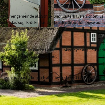
er Kirchengemeinde als Schul- und Küsterhaus errichtet. Es
t ist das sog. Krückenkreuz über der Grootdör. Diese auff
 insgesamt nur dreimal in unserer Region.
© Cuxland-Tourismus/Florian Trykowski |
CC-BY-SA
. Das alte Gebäude kaufte Heinrich Hokemeyer aus Sellstedt
 und Wirtschaftshaus wieder auf.
 - benannt nach Hinrich Hokemeyer (1857-1924) - als Heim
er Lage wieder auf.