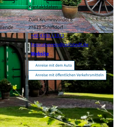
Kontaktdaten
Zum Krummvordel 8
allende
27619
Schiffdorf
+49 4703 / 1373
heimatverein@sellstedt.de
Website
 auf
Anreise mit dem Auto
Anreise mit öffentlichen Verkehrsmitteln
athaus