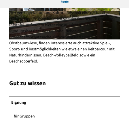
Die Schatzgrube Weißenberg ist eine Naturerlebnislandschaft,
Route
ein fast 24 Hektar großes Gebiet.
Hier vereinen Natur- und Kulturlandschaft eine nachhaltige
© Gemeinde Hagen im Bremischen |
CC-BY
© Kim Ortgies |
CC-BY
Nutzung. Am Eingang befinden sich der Parkbereich und eine
Infotafel. Außerdem bietet eine Aussichtsplattform
Rundumsicht über das Gelände. Neben der
LandschaftsSchatzsuche, Geocaching und einer
Obstbaumwiese, finden Interessierte auch attraktive Spiel-,
© Gemeinde Hagen im Bremischen |
CC-BY
Sport- und Rastmöglichkeiten wie etwa einen Reitparcour mit
Naturhindernissen, Beach-Volleyballfeld sowie ein
Beachsoccerfeld.
Gut zu wissen
Eignung
für Gruppen