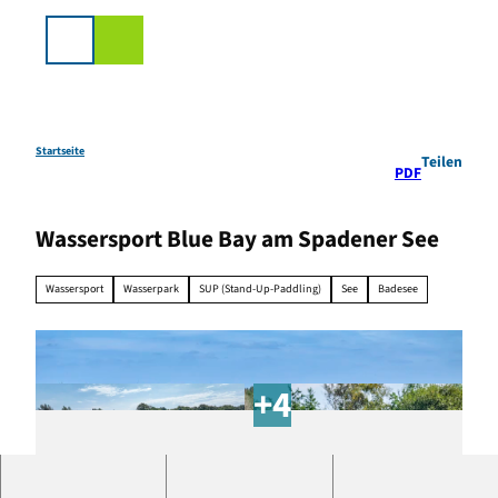
Z
u
Suche
m
I
n
h
a
Startseite
Teilen
PDF
l
t
Wassersport Blue Bay am Spadener See
Wassersport
Wasserpark
SUP (Stand-Up-Paddling)
See
Badesee