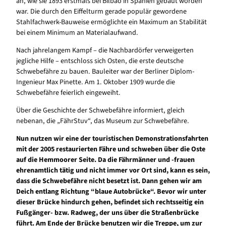
an, wie sie 1893 erstmals bei Bilbao in Spanien gebaut worden
war. Die durch den Eiffelturm gerade populär gewordene
Stahlfachwerk-Bauweise ermöglichte ein Maximum an Stabilität
bei einem Minimum an Materialaufwand.
Nach jahrelangem Kampf – die Nachbardörfer verweigerten
jegliche Hilfe – entschloss sich Osten, die erste deutsche
Schwebefähre zu bauen. Bauleiter war der Berliner Diplom-
Ingenieur Max Pinette. Am 1. Oktober 1909 wurde die
Schwebefähre feierlich eingeweiht.
Über die Geschichte der Schwebefähre informiert, gleich
nebenan, die „FährStuv“, das Museum zur Schwebefähre.
Nun nutzen wir eine der touristischen Demonstrationsfahrten
mit der 2005 restaurierten Fähre und schweben über die Oste
auf die Hemmoorer Seite. Da die Fährmänner und -frauen
ehrenamtlich tätig und nicht immer vor Ort sind, kann es sein,
dass die Schwebefähre nicht besetzt ist. Dann gehen wir am
Deich entlang Richtung “blaue Autobrücke“. Bevor wir unter
dieser Brücke hindurch gehen, befindet sich rechtsseitig ein
Fußgänger- bzw. Radweg, der uns über die Straßenbrücke
führt. Am Ende der Brücke benutzen wir die Treppe, um zur