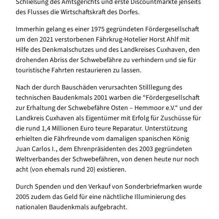
Schließung des Amtsgerichts und erste Discountmärkte jenseits
des Flusses die Wirtschaftskraft des Dorfes.
Immerhin gelang es einer 1975 gegründeten Fördergesellschaft
um den 2021 verstorbenen Fährkrug-Hotelier Horst Ahlf mit
Hilfe des Denkmalschutzes und des Landkreises Cuxhaven, den
drohenden Abriss der Schwebefähre zu verhindern und sie für
touristische Fahrten restaurieren zu lassen.
Nach der durch Bauschäden verursachten Stilllegung des
technischen Baudenkmals 2001 warben die “Fördergesellschaft
zur Erhaltung der Schwebefähre Osten – Hemmoor e.V.“ und der
Landkreis Cuxhaven als Eigentümer mit Erfolg für Zuschüsse für
die rund 1,4 Millionen Euro teure Reparatur. Unterstützung
erhielten die Fährfreunde vom damaligen spanischen König
Juan Carlos I., dem Ehrenpräsidenten des 2003 gegründeten
Weltverbandes der Schwebefähren, von denen heute nur noch
acht (von ehemals rund 20) existieren.
Durch Spenden und den Verkauf von Sonderbriefmarken wurde
2005 zudem das Geld für eine nächtliche Illuminierung des
nationalen Baudenkmals aufgebracht.