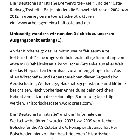
Die “Deutsche Fährstraße Bremervörde - Kiel“ und der “Oste-
Radweg Tostedt – Balje“ binden die Schwebefähre seit 2004 bzw.
2012 in überregionale touristische Strukturen
ein (www.arbeitsgemeinschaft-osteland.de/)
Linksseitig wandern wir nun den Deich bis zu unserem
Ausgangspunkt entlang (1).
An der Kirche zeigt das Heimatmuseum “Museum Alte
Rektorschule“ eine ungewöhnlich reichhaltige Sammlung von
etwa 4500 Behältnissen alkoholischer Getränke aus aller Welt,
die das Ehepaar ten Doornkaat zusammengetragen hat. Aus
allen Wirtschafts- und Lebensbereichen dieser Gegend sind
Gerätschaften, Werkzeuge, Haushaltsgegenstände und Möbel zu
besichtigen. Nach vorheriger Anmeldung beim örtlichen
Heimatverein kann diese einmalige Sammlung besichtigt
werden. (historischesosten.wordpress.com/)
Die “Deutsche Fährstraße“ und die “Infomeile der
Weltschwebefähren“ wurden 2003 bzw. 2009 von Jochen
Bölsche für die AG Osteland e.V. konzipiert.Ebenso hat Herr
Bölsche den hier von ihm beschriebenen “Historischen