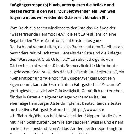
Fußgängertreppe (8) hinab, unterqueren die Brücke und
biegen rechts in den Weg “Zur Siethwende“ ein. Den Weg
folgen wir, bis wir wieder die Oste erreicht haben (9).
Vom Deich aus sehen wir diesseits der Oste das Gelände der
“Wasserfreunde Hemmoor e.V.“, die seit 1974 alljährlich eine
Regatta, den “Oste-Marathon“, mit Gästen aus ganz
Deutschland veranstalten, die das Rudern auf dem Tidefluss als
besonders reizvoll schätzen. Jenseits der Oste sind die Anleger
des “Wassersport-Club Osten e.V.“ zu sehen, die gerne von
Gästen besucht werden.Die bis Bremervörde für Motorboote
zugelassene Oste ist, so das dänische Fachblatt “Sejleren`s“, ein
“Geheimtipp“ und “Kleinod“ für Skipper.Wer kein Boot sein
Eigen nennt, kann die Oste mit dem Fahrgastschiff “Mocambo“
(portugiesisch so viel wie Glückseligkeit, Gemütlichkeit) erleben,
für das in Osten ein eigener Anleger vorhanden ist. Der
ehemalige Hamburger Alsterdampfer ist Deutschlands ältestes
noch aktives Fahrgast-Motorschiff. (https://www.oste-
schifffahrt.de/)Ebenso beliebt wie bei den Skippern ist die Oste
mit ihren Schilfgürteln, dem relativ sauberen Wasser und einem
reichen Fischbestand, von Aal bis Zander, bei den Sportanglern.