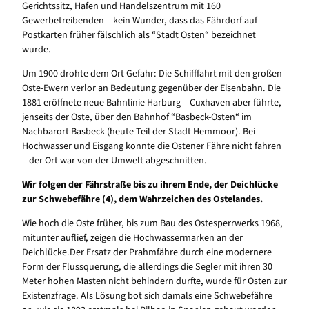
Gerichtssitz, Hafen und Handelszentrum mit 160
Gewerbetreibenden – kein Wunder, dass das Fährdorf auf
Postkarten früher fälschlich als “Stadt Osten“ bezeichnet
wurde.
Um 1900 drohte dem Ort Gefahr: Die Schifffahrt mit den großen
Oste-Ewern verlor an Bedeutung gegenüber der Eisenbahn. Die
1881 eröffnete neue Bahnlinie Harburg – Cuxhaven aber führte,
jenseits der Oste, über den Bahnhof “Basbeck-Osten“ im
Nachbarort Basbeck (heute Teil der Stadt Hemmoor). Bei
Hochwasser und Eisgang konnte die Ostener Fähre nicht fahren
– der Ort war von der Umwelt abgeschnitten.
Wir folgen der Fährstraße bis zu ihrem Ende, der Deichlücke
zur Schwebefähre (4), dem Wahrzeichen des Ostelandes.
Wie hoch die Oste früher, bis zum Bau des Ostesperrwerks 1968,
mitunter auflief, zeigen die Hochwassermarken an der
Deichlücke.Der Ersatz der Prahmfähre durch eine modernere
Form der Flussquerung, die allerdings die Segler mit ihren 30
Meter hohen Masten nicht behindern durfte, wurde für Osten zur
Existenzfrage. Als Lösung bot sich damals eine Schwebefähre