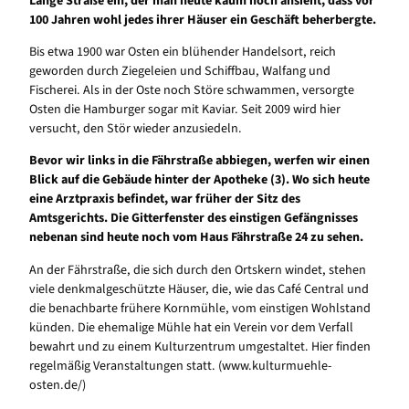
Lange Straße ein, der man heute kaum noch ansieht, dass vor
100 Jahren wohl jedes ihrer Häuser ein Geschäft beherbergte.
Bis etwa 1900 war Osten ein blühender Handelsort, reich
geworden durch Ziegeleien und Schiffbau, Walfang und
Fischerei. Als in der Oste noch Störe schwammen, versorgte
Osten die Hamburger sogar mit Kaviar. Seit 2009 wird hier
versucht, den Stör wieder anzusiedeln.
Bevor wir links in die Fährstraße abbiegen, werfen wir einen
Blick auf die Gebäude hinter der Apotheke (3). Wo sich heute
eine Arztpraxis befindet, war früher der Sitz des
Amtsgerichts. Die Gitterfenster des einstigen Gefängnisses
nebenan sind heute noch vom Haus Fährstraße 24 zu sehen.
An der Fährstraße, die sich durch den Ortskern windet, stehen
viele denkmalgeschützte Häuser, die, wie das Café Central und
die benachbarte frühere Kornmühle, vom einstigen Wohlstand
künden. Die ehemalige Mühle hat ein Verein vor dem Verfall
bewahrt und zu einem Kulturzentrum umgestaltet. Hier finden
regelmäßig Veranstaltungen statt. (www.kulturmuehle-
osten.de/)