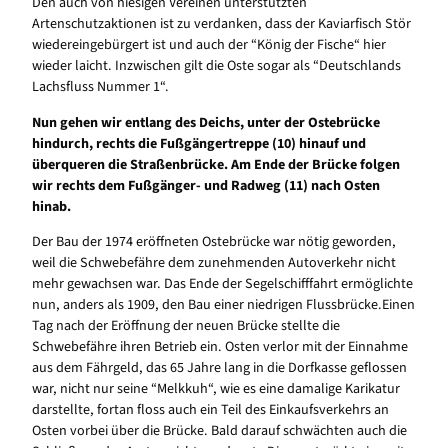
Den auch von hiesigen Vereinen unterstützten
Artenschutzaktionen ist zu verdanken, dass der Kaviarfisch Stör
wiedereingebürgert ist und auch der “König der Fische“ hier
wieder laicht. Inzwischen gilt die Oste sogar als “Deutschlands
Lachsfluss Nummer 1“.
Nun gehen wir entlang des Deichs, unter der Ostebrücke
hindurch, rechts die Fußgängertreppe (10) hinauf und
überqueren die Straßenbrücke. Am Ende der Brücke folgen
wir rechts dem Fußgänger- und Radweg (11) nach Osten
hinab.
Der Bau der 1974 eröffneten Ostebrücke war nötig geworden,
weil die Schwebefähre dem zunehmenden Autoverkehr nicht
mehr gewachsen war. Das Ende der Segelschifffahrt ermöglichte
nun, anders als 1909, den Bau einer niedrigen Flussbrücke.Einen
Tag nach der Eröffnung der neuen Brücke stellte die
Schwebefähre ihren Betrieb ein. Osten verlor mit der Einnahme
aus dem Fährgeld, das 65 Jahre lang in die Dorfkasse geflossen
war, nicht nur seine “Melkkuh“, wie es eine damalige Karikatur
darstellte, fortan floss auch ein Teil des Einkaufsverkehrs an
Osten vorbei über die Brücke. Bald darauf schwächten auch die