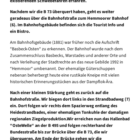
existierenden Schwebefähren erfahren.
Nachdem wir die B 73 überquert haben, geht es weiter
geradeaus über die Bahnhofstraße zum Hemmoorer Bahnhof
(6). Im Bahnhofsgebäude befinden sich die Tourist Info und
ein Bistro.
Am Bahnhofsgebäude (1881) war früher noch die Aufschrift
“Basbeck-Osten“ zu erkennen. Der Bahnhof wurde nach dem
Zusammenschluss Basbecks, Warstades und anderer Orte und
nach Verleihung der Stadtrechte an das neue Gebilde 1992 in
“Hemmoor“ umbenannt. Der ehemalige Güterschuppen
nebenan beherbergt heute eine rustikale Kneipe mit vielen
historischen Erinnerungsstücken aus der Dampflok-Ära.
Nach einer kleinen Stärkung geht es zurück auf die
Bahnhofstraße. Wir biegen dort links in den Strandbadweg (7)
ein. Dort folgen wir rechts dem Spazierweg entlang des
Heidestrandbades, einer ehemaligen Tonkuhle der damaligen
regionalen Ziegelproduktion.Wir erreichen nun das Hallenbad
“OsteWelle“ an der B 495 und folgen rechterhand der
Bundesstraße bis zur Brücke über die B 73, die wir
überqueren. Am Ende der Brücke gehen wir die