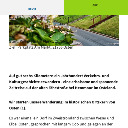
CC-BY-SA
s |
CC-BY-SA
GPX
Route
1:25 h
5,68 km
22 m
22 m
-2 m
13 m
15 m
Start: Parkplatz Am Markt, 21756 Osten
Ziel: Parkplatz Am Markt, 21756 Osten
© Florian Trykowski, Cuxland-Tourismus |
CC-BY-SA
Auf gut sechs Kilometern ein Jahrhundert Verkehrs- und
Kulturgeschichte erwandern - eine erholsame und spannende
Zeitreise auf der alten Fährstraße bei Hemmoor im Osteland.
Wir starten unsere Wanderung im historischen Ortskern von
Osten (1).
Es war einmal ein Dorf im Zweistromland zwischen Weser und
Elbe: Osten, gesprochen mit langem Ooo und gelegen an der