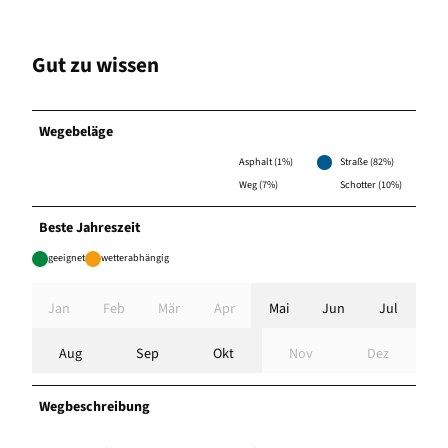
Gut zu wissen
Wegebeläge
Asphalt (1%)
Straße (82%)
Weg (7%)
Schotter (10%)
Beste Jahreszeit
geeignet
wetterabhängig
Jan
Feb
Mär
Apr
Mai
Jun
Jul
Aug
Sep
Okt
Nov
Dez
Wegbeschreibung