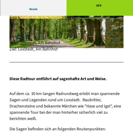
GPX
Route
1:50 h
27,64 km
© Florian Trykowski, Cuxland-Tourismus, Foto
© Regina Thier-Grebe, mit freundlicher Geneh
32 m
30 m
graf Florian Trykowski |
CC-BY
migung für die Webseiten-Illustration der Loxst
edter Sagenwege |
CC-BY-ND
-1 m
13 m
14 m
Start: Loxstedt, Am Bahnhof
Ziel: Loxstedt, Am Bahnhof
© Regina Thier-Grebe, mit freundlicher Genehmigung für die Webseiten-Illustration der Loxstedter
Sagenwege |
CC-BY-ND
Diese Radtour entführt auf sagenhafte Art und Weise.
Auf dem ca. 30 km langen Radrundweg erlebt man spannende
Sagen und Legenden rund um Loxstedt. Raubritter,
Drachensteine und bekannte Märchen wie "Hase und Igel", eine
spannende Tour bei der man hinterher sicherlich viel zu
berichten weiß.
Die Sagen befinden sich an folgenden Routenpunkten: