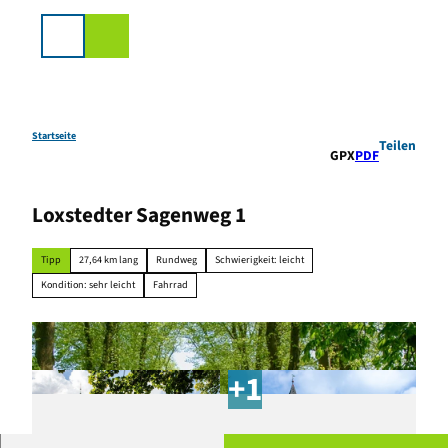
Z
u
Suche
m
I
n
h
a
Startseite
Teilen
GPX
PDF
l
t
Loxstedter Sagenweg 1
Tipp
27,64 km lang
Rundweg
Schwierigkeit: leicht
Kondition: sehr leicht
Fahrrad