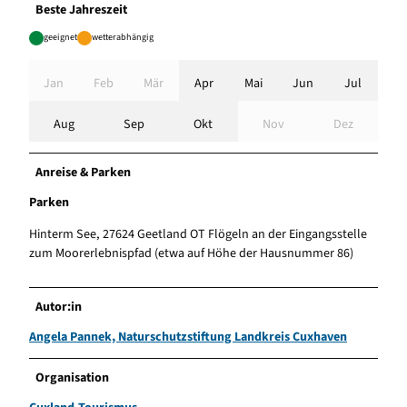
Beste Jahreszeit
geeignet
wetterabhängig
Jan
Feb
Mär
Apr
Mai
Jun
Jul
Aug
Sep
Okt
Nov
Dez
Anreise & Parken
Parken
Hinterm See, 27624 Geetland OT Flögeln an der Eingangsstelle
zum Moorerlebnispfad (etwa auf Höhe der Hausnummer 86)
Autor:in
Angela Pannek, Naturschutzstiftung Landkreis Cuxhaven
Organisation