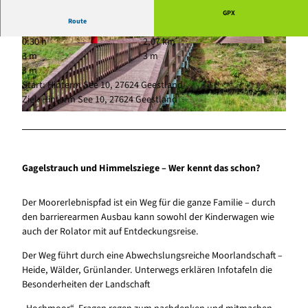
GPX
Route
0:30 h
2,07 km
© Florian Trykowski, Cuxland-Tourismus, Floria
© Florian Trykowski, Cuxland-Tourismus, Floria
3 m
3 m
n Trykowski |
CC-BY
n Trykowski |
CC-BY
3 m
Start: Hinterm See 10, 27624 Geestland
Ziel: Hinterm See 10, 27624 Geestland
© Florian Trykowski, Cuxland-Tourismus, Florian Trykowski |
CC-BY
Gagelstrauch und Himmelsziege – Wer kennt das schon?
Der Moorerlebnispfad ist ein Weg für die ganze Familie – durch
den barrierearmen Ausbau kann sowohl der Kinderwagen wie
auch der Rolator mit auf Entdeckungsreise.
Der Weg führt durch eine Abwechslungsreiche Moorlandschaft –
Heide, Wälder, Grünlander. Unterwegs erklären Infotafeln die
Besonderheiten der Landschaft