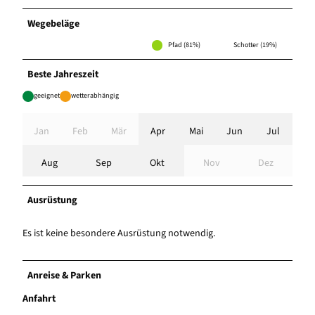
Wegebeläge
Pfad (81%)
Schotter (19%)
Beste Jahreszeit
geeignet
wetterabhängig
Jan
Feb
Mär
Apr
Mai
Jun
Jul
Aug
Sep
Okt
Nov
Dez
Ausrüstung
Es ist keine besondere Ausrüstung notwendig.
Anreise & Parken
Anfahrt