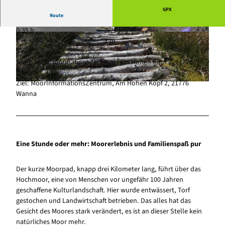
GPX
Route
0:35 h
2,29 km
© Angela Pannek, Cuxland-Tourismus |
© Angela Pannek, Cuxland-Tourismus |
1 m
1 m
CC-BY
CC-BY
2 m
Start: MoorInformationsZentrum, Am Hohen Kopf 2, 21776
Wanna
Ziel: MoorInformationsZentrum, Am Hohen Kopf 2, 21776
© Angela Pannek, Cuxland-Tourismus |
CC-BY
Wanna
Eine Stunde oder mehr: Moorerlebnis und Familienspaß pur
Der kurze Moorpad, knapp drei Kilometer lang, führt über das
Hochmoor, eine von Menschen vor ungefähr 100 Jahren
geschaffene Kulturlandschaft. Hier wurde entwässert, Torf
gestochen und Landwirtschaft betrieben. Das alles hat das
Gesicht des Moores stark verändert, es ist an dieser Stelle kein
natürliches Moor mehr.