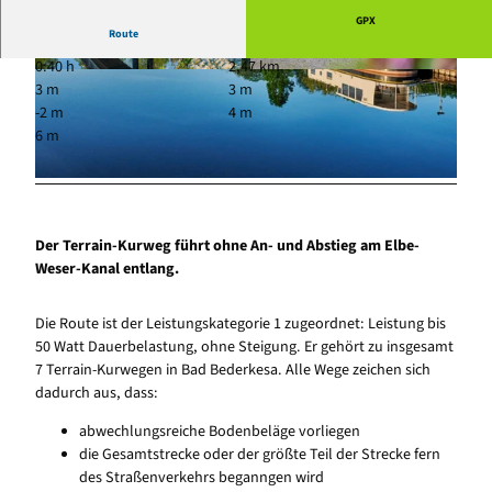
GPX
Route
0:40 h
2,47 km
© Florian Trykowski, Cuxland-Tourismus, Foto
© Florian Trykowski, Cuxland-Tourismus, Foto
3 m
3 m
graf Florian Trykowski
graf Florian Trykowski
-2 m
4 m
6 m
© Florian Trykowski, Cuxland-Tourismus, Fotograf Florian Trykowski
Der Terrain-Kurweg führt ohne An- und Abstieg am Elbe-
Weser-Kanal entlang.
Die Route ist der Leistungskategorie 1 zugeordnet: Leistung bis
50 Watt Dauerbelastung, ohne Steigung. Er gehört zu insgesamt
7 Terrain-Kurwegen in Bad Bederkesa. Alle Wege zeichen sich
dadurch aus, dass:
abwechlungsreiche Bodenbeläge vorliegen
die Gesamtstrecke oder der größte Teil der Strecke fern
des Straßenverkehrs beganngen wird