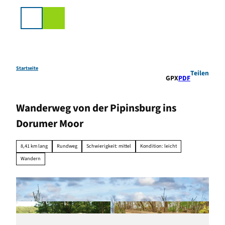
Z
u
Suche
m
I
n
h
a
Startseite
Teilen
GPX
PDF
l
t
Wanderweg von der Pipinsburg ins
Dorumer Moor
8,41 km lang
Rundweg
Schwierigkeit: mittel
Kondition: leicht
Wandern