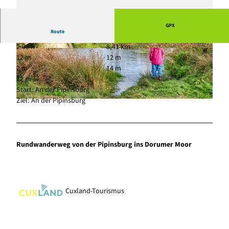
GPX
Route
2:00 h
8,41 km
© Stadt Geestland |
CC-BY
© Florian Trykowski, Cuxland-Tourismus, Floria
12 m
12 m
n Trykowski
2 m
14 m
12 m
Start: An der Pipinsburg
Ziel: An der Pipinsburg
© Florian Trykowski, Cuxland-Tourismus, Florian Trykowski |
CC-BY
Rundwanderweg von der Pipinsburg ins Dorumer Moor
Cuxland-Tourismus