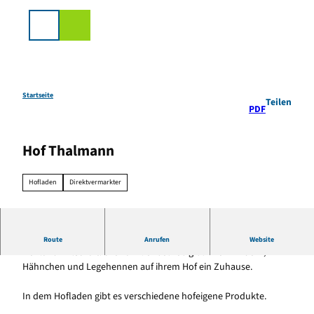
Z
u
Suche
m
I
n
h
a
Startseite
Teilen
PDF
l
t
Hof Thalmann
Hofladen
Direktvermarkter
Aus der Region für die Region
Route
Anrufen
Website
Der landwirtschaftliche Familienbetrieb gibt ihren Rindern,
Hähnchen und Legehennen auf ihrem Hof ein Zuhause.
In dem Hofladen gibt es verschiedene hofeigene Produkte.