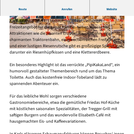
365 Tage - Shoppen, Schlemmen, Spielen in Karls Erlebnis-
Route
Anrufen
Website
Dorf Loxstedt
Karls Erlebnis-Dorf in Loxstedt, bietet ein vielfältiges
© Karls Erlebnis-Dorf, Karls Markt OHG
© Karls Erlebnis-Dorf, Karls Markt OHG
Freizeitangebot für die ganze Familie. Neben klassischen
Attraktionen wie die rasanten Erdbeer-Raupenbahn, einer
charmanten Traktorenbahn, einem actionreichen Freifallturm
und einer lustigen Riesenrutsche gibt es großzügige Spielplätze,
darunter ein Riesenhüpfkissen und eine Klettererdbeere.
© Karls Erlebnis-Dorf, Karls Markt OHG
Ein besonderes Highlight ist das verrückte „PipiKakaLand“, ein
humorvoll gestalteter Themenbereich rund um das Thema
Toilette. Auch das kostenfreie Indoor-Tobeland lädt zu
spannenden Abenteuer ein.
Für das leibliche Wohl sorgen verschiedene
Gastronomiebereiche, etwa die gemütliche Friedas Hof-Küche
mit köstlichen saisonalen Spezialitäten, der Tregger-Grill mit
saftigen Burgern und das wundervolle Elisabeth-Café mit
hausgemachten Eis- und Kaffeevariationen.