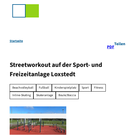
Z
u
Suche
m
I
n
h
a
Startseite
Teilen
PDF
l
t
Streetworkout auf der Sport- und
Freizeitanlage Loxstedt
Beachvolleyball
Fußball
Kinderspielplatz
Sport
Fitness
Inline-Skating
Skateranlage
Boule/Boccia