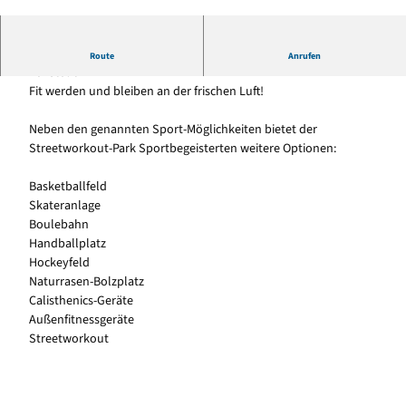
© Gemeinde Loxstedt |
CC-BY
Streetworkout-Park auf der Sport- und Freizeitanlage
Route
Anrufen
Loxstedt
Fit werden und bleiben an der frischen Luft!
Neben den genannten Sport-Möglichkeiten bietet der
Streetworkout-Park Sportbegeisterten weitere Optionen:
Basketballfeld
Skateranlage
Boulebahn
Handballplatz
Hockeyfeld
Naturrasen-Bolzplatz
Calisthenics-Geräte
Außenfitnessgeräte
Streetworkout