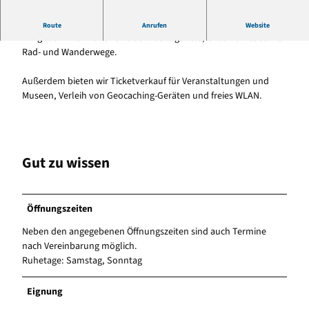
Informationsstelle rund um die Region
Route
Anrufen
Website
Wir geben Informationen über Ausflugsziele, Unterkünfte sowie
Rad- und Wanderwege.
Außerdem bieten wir Ticketverkauf für Veranstaltungen und
Museen, Verleih von Geocaching-Geräten und freies WLAN.
Gut zu wissen
Öffnungszeiten
Neben den angegebenen Öffnungszeiten sind auch Termine
nach Vereinbarung möglich.
Ruhetage: Samstag, Sonntag
Eignung