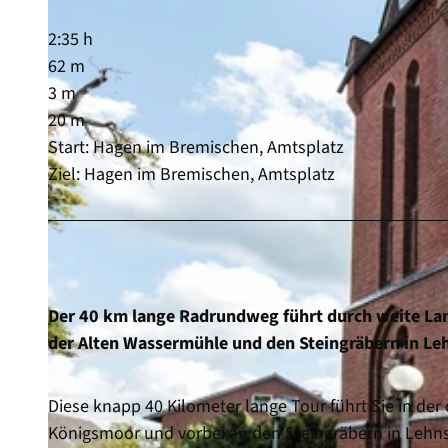
2:35 h
62 m
3 m
20 m
Start: Hagen im Bremischen, Amtsplatz
Ziel: Hagen im Bremischen, Amtsplatz
Der 40 km lange Radrundweg führt durch weite Lan
der Alten Wassermühle und den Steingräbern in L
Diese knapp 40 Kilometer lange Tour führt Sie in 
Königsmoor und vorbei an den Steingräbern in Lehnst