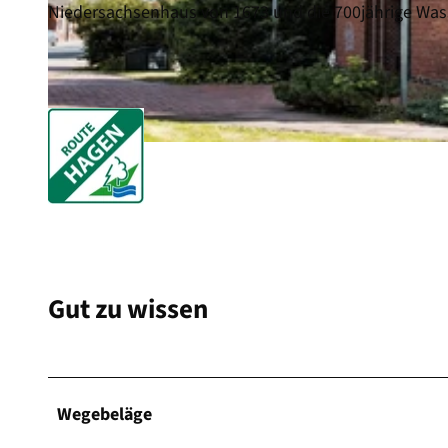
Niedersachsenhaus von 1673 und die 700jährige Was
© Florian Trykowski, Cuxland-Tourismus, Fotograf Florian Trykowski |
CC-BY
© Florian Trykowski, Cuxland-Tourismus, Fotograf Florian Trykowski |
CC-BY
Gut zu wissen
Wegebeläge