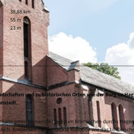
38,88 km
55 m
23 m
dschaften und zu historischen Orten wie der Burg zu Hag
ehnstedt.
der charmanten Gemeinde Hagen im Bremischen durchs Hagen
edt. Entdecken Sie versteckte Kleinode wie das Löfflersch