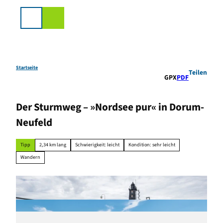
Z
u
Suche
m
I
n
h
a
Startseite
Teilen
GPX
PDF
l
t
Der Sturmweg – »Nordsee pur« in Dorum-
Neufeld
Tipp
2,34 km lang
Schwierigkeit: leicht
Kondition: sehr leicht
Wandern