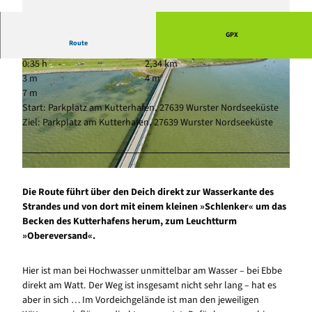
GPX
Route
0:35 h
2,34 km
3 m
4 m
7 m
Start: Parkplatz am Kutterhafen, 27639 Wurster Nordseeküste
Ziel: Parkplatz am Kutterhafen, 27639 Wurster Nordseeküste
© Florian Trykowski, Cuxland-Tourismus, Florian Trykowski
© Florian Trykowski, Cuxland-Tourismus, Florian Trykowski
Die Route führt über den Deich direkt zur Wasserkante des
Strandes und von dort mit einem kleinen »Schlenker« um das
Becken des Kutterhafens herum, zum Leuchtturm
»Obereversand«.
Hier ist man bei Hochwasser unmittelbar am Wasser – bei Ebbe
direkt am Watt. Der Weg ist insgesamt nicht sehr lang – hat es
aber in sich … Im Vordeichgelände ist man den jeweiligen