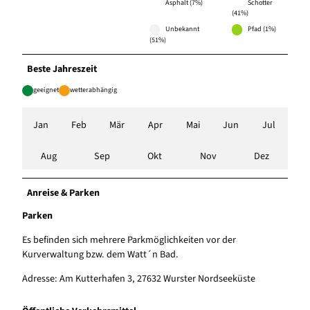
Asphalt (7%)
Schotter
(41%)
Unbekannt
Pfad (1%)
(51%)
Beste Jahreszeit
geeignet
wetterabhängig
Jan
Feb
Mär
Apr
Mai
Jun
Jul
Aug
Sep
Okt
Nov
Dez
Anreise & Parken
Parken
Es befinden sich mehrere Parkmöglichkeiten vor der
Kurverwaltung bzw. dem Watt´n Bad.
Adresse: Am Kutterhafen 3, 27632 Wurster Nordseeküste