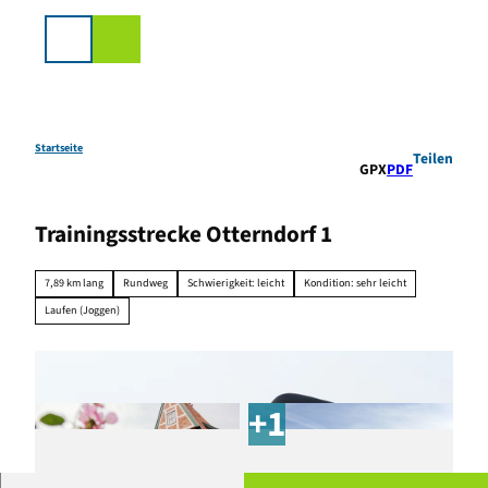
Z
u
Suche
m
I
n
h
a
Startseite
Teilen
GPX
PDF
l
t
Trainingsstrecke Otterndorf 1
7,89 km lang
Rundweg
Schwierigkeit: leicht
Kondition: sehr leicht
Laufen (Joggen)