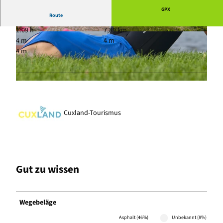
GPX
Route
1:09 h
7,89 km
© Nele Martensen, Cuxland-Tourismus, Fotogr
© Stefanie John von Zydowitz, Otterndorf Mark
4 m
4 m
afin Nele Martensen
eting GmbH
4 m
© Otterndorf Marketing GmbH
Cuxland-Tourismus
Gut zu wissen
Wegebeläge
Asphalt (46%)
Unbekannt (8%)