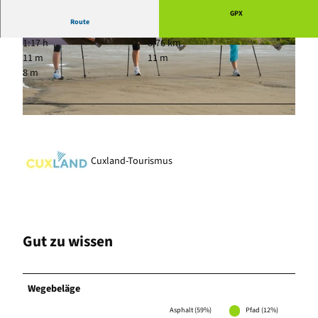
GPX
Route
1:17 h
8,76 km
© Nele Martensen, Cuxland-Tourismus, Fotogr
© Otterndorf Marketing GmbH
11 m
11 m
afin Nele Martensen
8 m
© Otterndorf Marketing GmbH
Cuxland-Tourismus
Gut zu wissen
Wegebeläge
Asphalt (59%)
Pfad (12%)