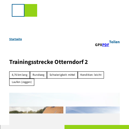
Z
u
Suche
m
I
n
h
a
Startseite
Teilen
GPX
PDF
l
t
Trainingsstrecke Otterndorf 2
8,76 km lang
Rundweg
Schwierigkeit: mittel
Kondition: leicht
Laufen (Joggen)