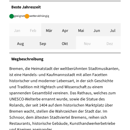
Beste Jahreszeit
geeignet
wetterabhängig
Jan
Feb
Mär
Apr
Mai
Jun
Jul
Aug
Sep
Okt
Nov
Dez
Wegbeschreibung
Bremen, die Heimatstadt der weltberühmten Stadtmusikanten,
ist eine Handels- und Kaufmannsstadt mit allen Facetten
historischer und moderner Lebensart, in der sich Geschichte
und Tradition mit Hightech und Wissenschaft zu einem
spannenden Gesamtbild vereinen. Das Rathaus, welches zum
UNESCO-Welterbe ernannt wurde, sowie die Statue des
Rolands, der seit 1404 auf dem historischen Marktplatz über
Bremen wacht, stellen die Wahrzeichen der Stadt dar. Im
Schnoor, dem ältesten Stadtviertel Bremens, reihen sich
Restaurants, historische Gebäude, Kunsthandwerkerbetriebe
und Kneipen aneinander.