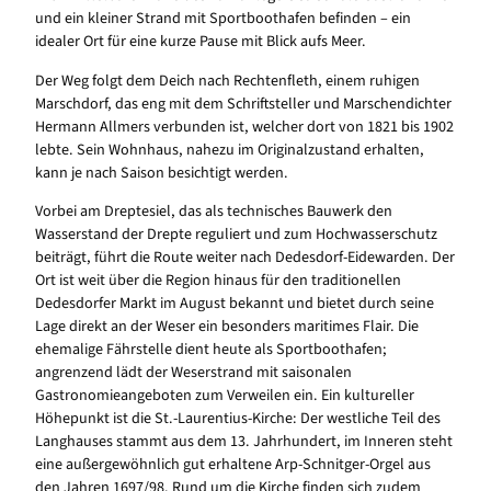
und ein kleiner Strand mit Sportboothafen befinden – ein
idealer Ort für eine kurze Pause mit Blick aufs Meer.
Der Weg folgt dem Deich nach Rechtenfleth, einem ruhigen
Marschdorf, das eng mit dem Schriftsteller und Marschendichter
Hermann Allmers verbunden ist, welcher dort von 1821 bis 1902
lebte. Sein Wohnhaus, nahezu im Originalzustand erhalten,
kann je nach Saison besichtigt werden.
Vorbei am Dreptesiel, das als technisches Bauwerk den
Wasserstand der Drepte reguliert und zum Hochwasserschutz
beiträgt, führt die Route weiter nach Dedesdorf-Eidewarden. Der
Ort ist weit über die Region hinaus für den traditionellen
Dedesdorfer Markt im August bekannt und bietet durch seine
Lage direkt an der Weser ein besonders maritimes Flair. Die
ehemalige Fährstelle dient heute als Sportboothafen;
angrenzend lädt der Weserstrand mit saisonalen
Gastronomieangeboten zum Verweilen ein. Ein kultureller
Höhepunkt ist die St.-Laurentius-Kirche: Der westliche Teil des
Langhauses stammt aus dem 13. Jahrhundert, im Inneren steht
eine außergewöhnlich gut erhaltene Arp-Schnitger-Orgel aus
den Jahren 1697/98. Rund um die Kirche finden sich zudem