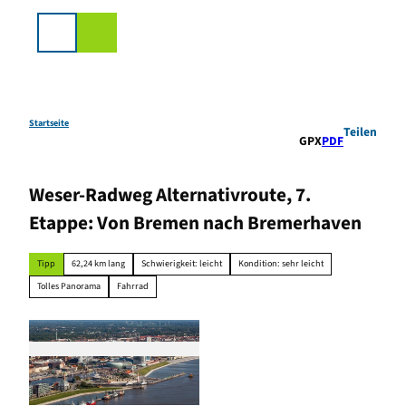
Z
u
Suche
m
I
n
h
a
Startseite
Teilen
GPX
PDF
l
t
Weser-Radweg Alternativroute, 7.
Etappe: Von Bremen nach Bremerhaven
Tipp
62,24 km lang
Schwierigkeit: leicht
Kondition: sehr leicht
Tolles Panorama
Fahrrad