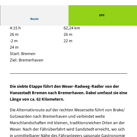
© Helmut Gross, Weser-Radweg Infozentrale
GPX
Route
4:15 h
62,24 km
26 m
26 m
-2 m
22 m
24 m
Start: Bremen
Ziel: Bremerhaven
Die siebte Etappe führt den Weser-Radweg-Radler von der
Hansestadt Bremen nach Bremerhaven. Dabei umfasst sie eine
Länge von ca. 62 Kilometern.
Die Alternativroute auf der rechten Weserseite führt von Brake/
Golzwarden nach Bremerhaven und verbindet weite
Marschlandschaften mit kleinen, traditionsreichen Orten an der
Weser. Nach der Fährüberfahrt wird Sandstedt erreicht, wo sich
in unmittelbarer Nähe des Fähranlegers saisonale Gastronomie