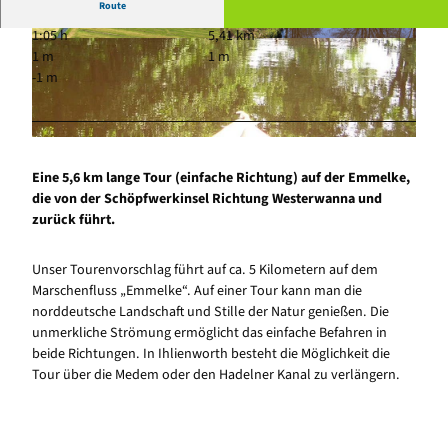
Route
1:05 h
5,41 km
© Martina Nolte, Tourist-Information Otterndor
© Brünig, Tourist-Information Otterndorf |
1 m
1 m
f |
CC-BY-SA
CC-BY-SA
-1 m
© Carsten Pätz, Tourist-Information Otterndorf |
CC-BY-SA
Eine 5,6 km lange Tour (einfache Richtung) auf der Emmelke,
die von der Schöpfwerkinsel Richtung Westerwanna und
zurück führt.
Unser Tourenvorschlag führt auf ca. 5 Kilometern auf dem
Marschenfluss „Emmelke“. Auf einer Tour kann man die
norddeutsche Landschaft und Stille der Natur genießen. Die
unmerkliche Strömung ermöglicht das einfache Befahren in
beide Richtungen. In Ihlienworth besteht die Möglichkeit die
Tour über die Medem oder den Hadelner Kanal zu verlängern.