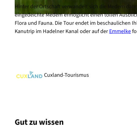
Hinter der Ortschaft verwandelt sich die Medem dann
eingedeichte Medem ermöglicht einen tollen Ausblic
© Bernd Otten, Tourist-Information Otterndorf |
CC-BY-SA
Flora und Fauna. Die Tour endet im beschaulichen I
Kanutrip im Hadelner Kanal oder auf der
Emmelke
fo
Cuxland-Tourismus
Gut zu wissen