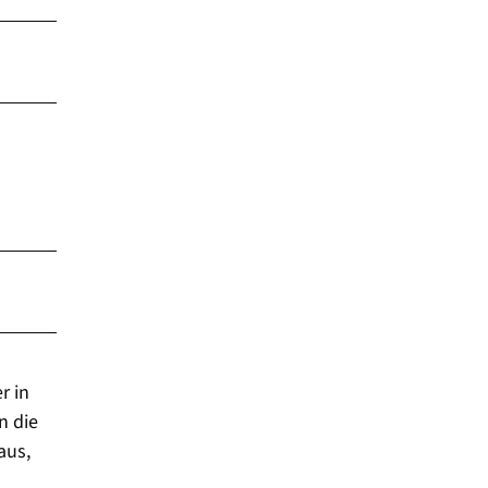
r in
n die
aus,