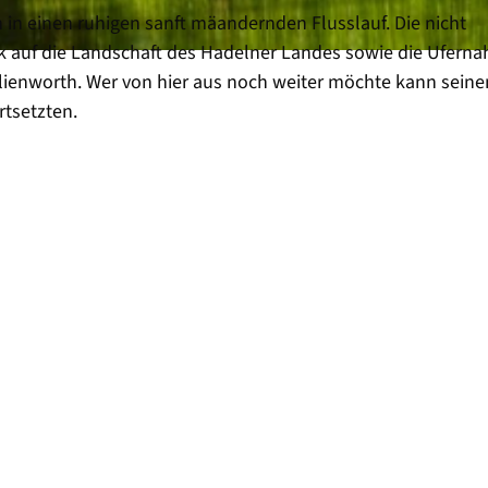
 in einen ruhigen sanft mäandernden Flusslauf. Die nicht
k auf die Landschaft des Hadelner Landes sowie die Uferna
hlienworth. Wer von hier aus noch weiter möchte kann seine
rtsetzten.