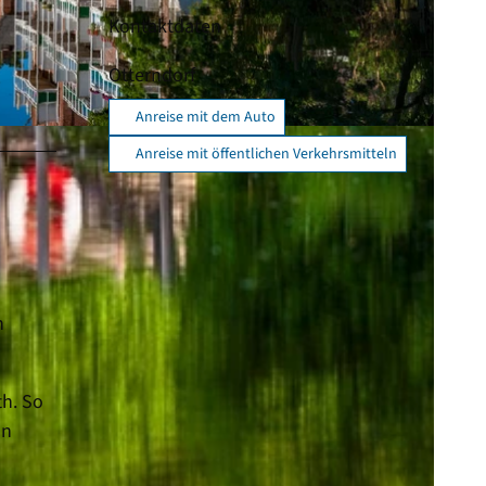
Kontaktdaten
Otterndorf
Anreise mit dem Auto
-SA
Anreise mit öffentlichen Verkehrsmitteln
n
th. So
on