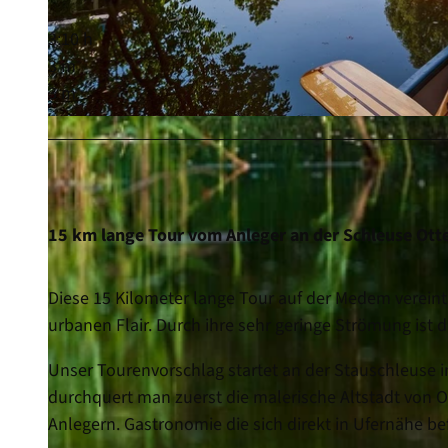
3:10 h
3 m
3 m
© Bernd Otten, Tourist-Information Otterndorf |
CC-BY-SA
15 km lange Tour vom Anleger an der Schleuse Ott
Diese 15 Kilometer lange Tour auf der Medem verein
urbanen Flair. Durch ihre sehr geringe Strömung ist 
Unser Tourenvorschlag startet an der Stauschleuse in
durchquert man zuerst die malerische Altstadt von Ot
Anlegern. Gastronomie die sich direkt in Ufernähe bef