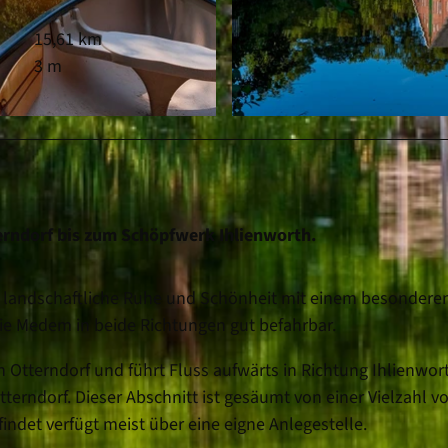
15,61 km
3 m
© Bernd Otten, Tourist-Information Otterndorf |
CC-BY
erndorf bis zum Schöpfwerk Ihlienworth.
t landschaftliche Ruhe und Schönheit mit einem besondere
die Medem in beide Richtungen gut befahrbar.
 Otterndorf und führt Fluss aufwärts in Richtung Ihlienwor
terndorf. Dieser Abschnitt ist gesäumt von einer Vielzahl v
indet verfügt meist über eine eigne Anlegestelle.