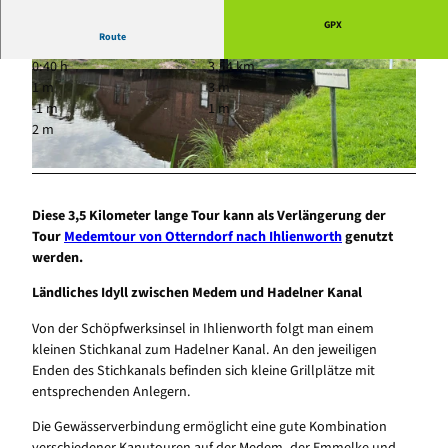
GPX
Route
0:40 h
3,54 km
© A. Brüning, Tourist-Information Wingst |
© A. Brüning, Tourist-Information Wingst |
1 m
3 m
CC-BY
CC-BY
-1 m
1 m
2 m
© Cuxland-Tourismus |
CC0
Diese 3,5 Kilometer lange Tour kann als Verlängerung der
Tour
Medemtour von Otterndorf nach Ihlienworth
genutzt
werden.
Ländliches Idyll zwischen Medem und Hadelner Kanal
Von der Schöpfwerksinsel in Ihlienworth folgt man einem
kleinen Stichkanal zum Hadelner Kanal. An den jeweiligen
Enden des Stichkanals befinden sich kleine Grillplätze mit
entsprechenden Anlegern.
Die Gewässerverbindung ermöglicht eine gute Kombination
verschiedener Kanutouren auf der Medem, der Emmelke und